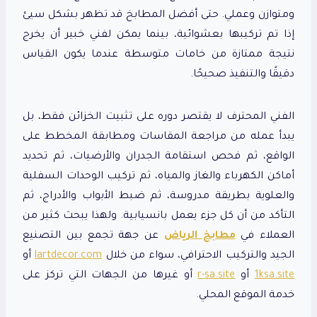
ومتوازن وعملي. حتى أفضل المطابخ قد تظهر بشكل سيئ
إذا تم تركيبها بعشوائية، بينما يمكن لفني خبير أن يخرج
نتيجة ممتازة من خامات متوسطة عندما يكون القياس
دقيقًا والتنفيذ صحيحًا.
الفني المحترف لا يقتصر دوره على تثبيت الخزائن فقط، بل
يبدأ عمله من مراجعة المقاسات ومطابقة المخطط على
الواقع، ثم فحص استقامة الجدران والأرضيات، ثم تحديد
أماكن الكهرباء والغاز والمياه، ثم تركيب الوحدات السفلية
والعلوية بطريقة مدروسة، ثم ضبط الأبواب والأدراج، ثم
التأكد من أن كل جزء يعمل بانسيابية. ولهذا يبحث كثير من
العملاء في
مطابخ الرياض
عن جهة تجمع بين التصنيع
الجيد والتركيب الاحترافي، سواء من خلال
lartdecor.com
أو
1ksa.site
أو
r-sa.site
أو غيرها من الجهات التي تركز على
خدمة الموقع المحلي.