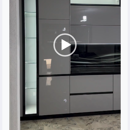
ي
د
ي
و