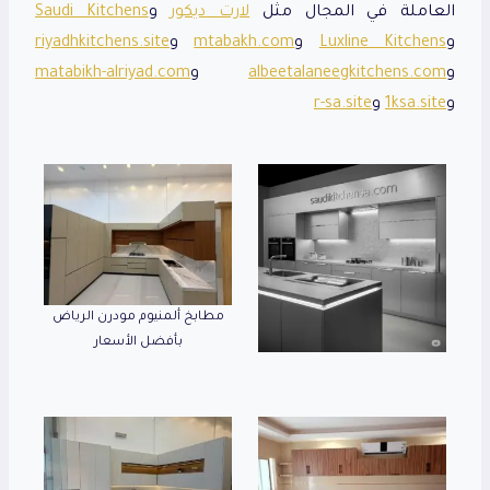
العاملة في المجال مثل
لارت ديكور
و
Saudi Kitchens
و
Luxline Kitchens
و
mtabakh.com
و
riyadhkitchens.site
و
albeetalaneegkitchens.com
و
matabikh-alriyad.com
و
1ksa.site
و
r-sa.site
مطابخ ألمنيوم مودرن الرياض
بأفضل الأسعار