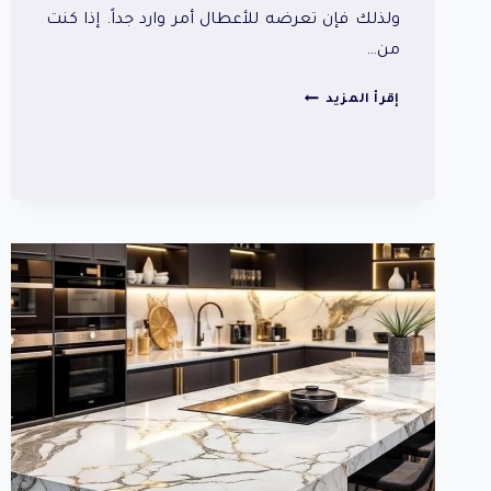
ولذلك فإن تعرضه للأعطال أمر وارد جداً. إذا كنت
من…
فني
إقرأ المزيد
مطابخ
شمال
الرياض