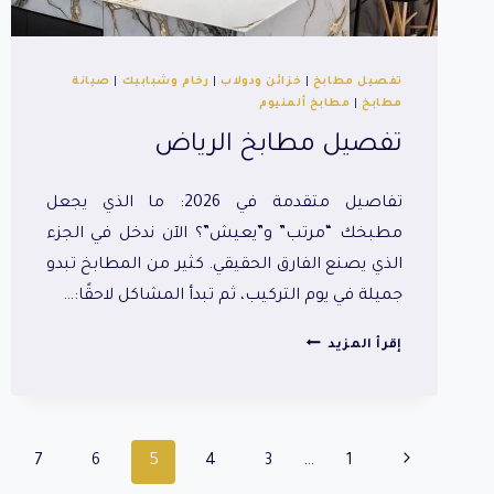
تفصيل مطابخ
|
خزائن ودولاب
|
رخام وشبابيك
|
صيانة
مطابخ
|
مطابخ ألمنيوم
تفصيل مطابخ الرياض
تفاصيل متقدمة في 2026: ما الذي يجعل
مطبخك “مرتب” و”يعيش”؟ الآن ندخل في الجزء
الذي يصنع الفارق الحقيقي. كثير من المطابخ تبدو
جميلة في يوم التركيب، ثم تبدأ المشاكل لاحقًا:…
تفصيل
إقرأ المزيد
مطابخ
الرياض
الصفحة
7
6
5
4
3
…
1
السابقة