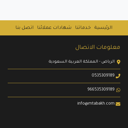
الرئيسية
خدماتنا
شهادات عملائنا
اتصل بنا
معلومات الاتصال
الرياض - المملكة العربية السعودية
0535309189
966535309189
info@mtabakh.com