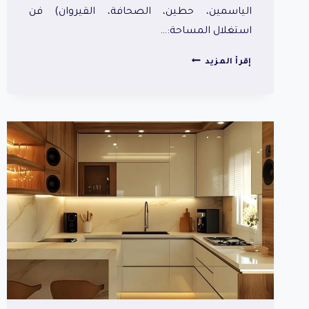
الياسمين، حطين، الصحافة، القيروان) فن
استغلال المساحة:…
تصاميم
إقرأ المزيد
مطابخ
صغيرة
ذكية