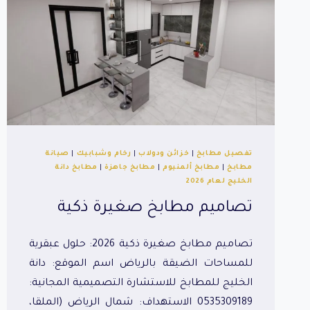
تفصيل مطابخ
|
خزائن ودولاب
|
رخام وشبابيك
|
صيانة
مطابخ
|
مطابخ ألمنيوم
|
مطابخ جاهزة
|
مطابخ دانة
الخليج لعام 2026
تصاميم مطابخ صغيرة ذكية
تصاميم مطابخ صغيرة ذكية 2026: حلول عبقرية
للمساحات الضيقة بالرياض اسم الموقع: دانة
الخليج للمطابخ للاستشارة التصميمية المجانية:
0535309189 الاستهداف: شمال الرياض (الملقا،