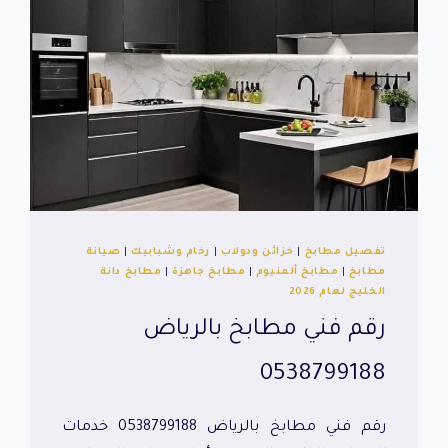
تفصيل مطابخ
|
خزائن ودولاب
|
رخام وشبابيك
|
صيانة
مطابخ
|
مطابخ ألمنيوم
|
مطابخ جاهزة
|
مطابخ دانة
الخليج لعام 2026
رقم فني مطابخ بالرياض
0538799188
رقم فني مطابخ بالرياض 0538799188 خدمات