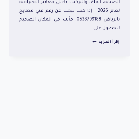
الصيانة، الفك، والتركيب بأعلى معايير الاحترافية
لعام 2026 إذا كنت تبحث عن رقم فني مطابخ
بالرياض 0538799188، فأنت في المكان الصحيح
للحصول على…
رقم
إقرأ المزيد
فني
مطابخ
بالرياض
0538799188