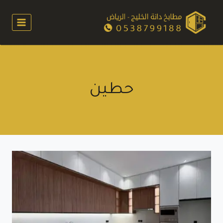
لتجاوز
لى
لمحتوى
حطين