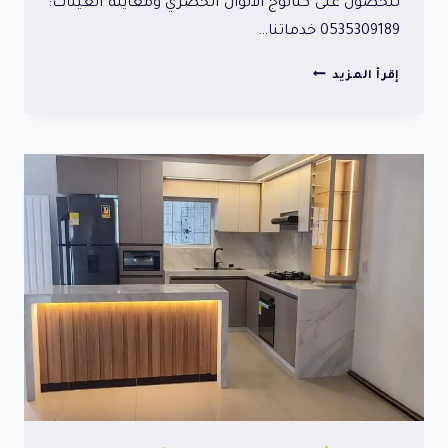
للحصول على كتالوج الألوان الحصري ومعاينة العينات:
0535309189 خدماتنا…
الوان
إقرأ المزيد
مطابخ
2026